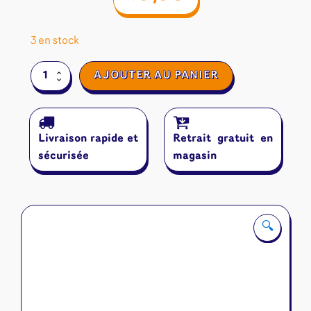
3 en stock
quantité
AJOUTER AU PANIER
de
Skip-
Bo
Livraison rapide et
Retrait gratuit en
sécurisée
magasin
🔍