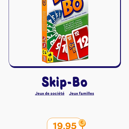
Riftbound - League of Legends
Tapis de jeu
Naruto Mythos
Autres
Skip-Bo
Jeux de société
Jeux familles
€
19,95