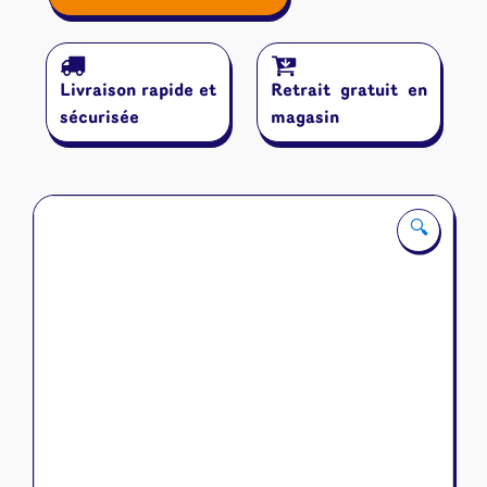
de
Skytear
Horde:
Monoliths
Livraison rapide et
Retrait gratuit en
sécurisée
magasin
🔍