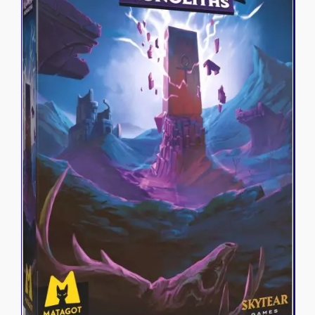
Riftbound - League of Legends
Tapis de jeu
Naruto Mythos
Autres