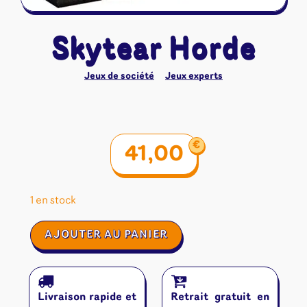
Skytear Horde
Jeux de société
Jeux experts
€
41,00
1 en stock
quantité
AJOUTER AU PANIER
de
Skytear
Horde
Livraison rapide et
Retrait gratuit en