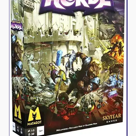
Riftbound - League of Legends
Tapis de jeu
Naruto Mythos
Autres