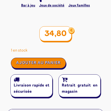
Bar à jeu
Jeux de société
Jeux familles
€
34,80
1 en stock
quantité
AJOUTER AU PANIER
de
Splendor
Livraison rapide et
Retrait gratuit en
sécurisée
magasin