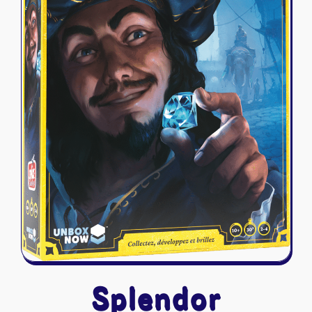
Riftbound - League of Legends
Tapis de jeu
Naruto Mythos
Autres
Splendor