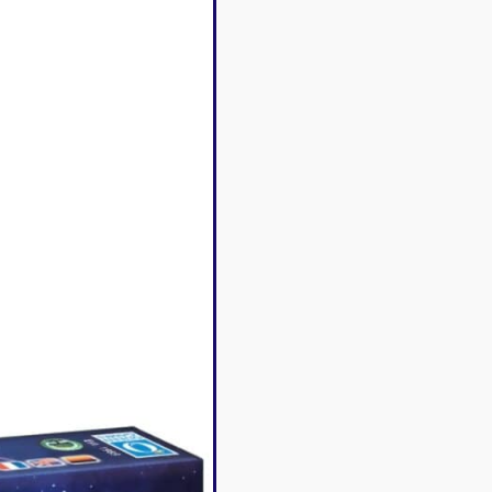
Disney Lorcana
Deck box
Magic l'assemblée
Dés & jet
One Piece
Divers r
Pokemon
Goodies 
Star Wars Unlimited
Protège-
Flesh and Blood
Tapis de 
Riftbound - League of
Legends
Naruto Mythos
Autres