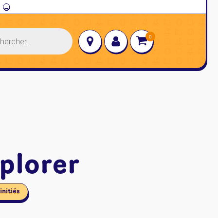
→
plorer
initiés