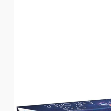
Jeux familles
Jeux initiés
Jeux experts
Jeux primés
Jeux d'ambiance
Jeu Duo