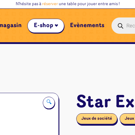
N'hésite pas à
réserver
une table pour jouer entre amis !
Recherche
magasin
E-shop
Évènements
de
produits
Star Ex
🔍
Jeux de société
Jeux 