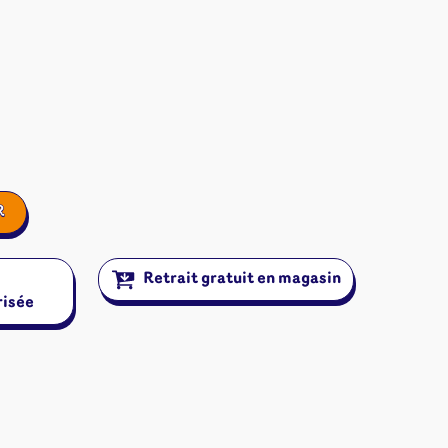
R
Retrait gratuit en magasin
risée
ires et autres
s