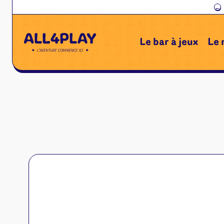
←
Le bar à jeux
Le 