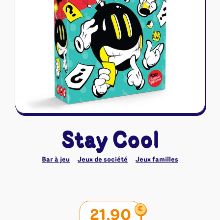
Riftbound - League of Legends
Tapis de jeu
Naruto Mythos
Autres
Stay Cool
Bar à jeu
Jeux de société
Jeux familles
€
21,90