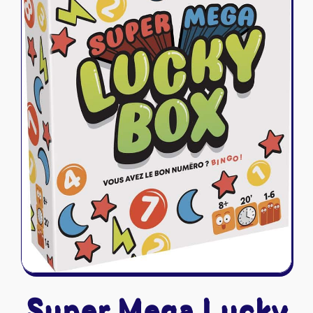
Riftbound - League of Legends
Tapis de jeu
Naruto Mythos
Autres
Super Mega Lucky