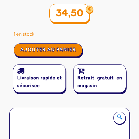
€
34,50
1 en stock
quantité
AJOUTER AU PANIER
de
Sur
Les
Traces
Livraison rapide et
Retrait gratuit en
De
Marie
sécurisée
magasin
Curie
🔍