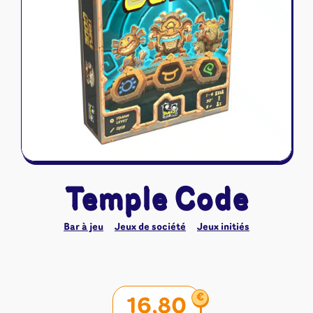
Riftbound - League of Legends
Tapis de jeu
Naruto Mythos
Autres
Temple Code
Bar à jeu
Jeux de société
Jeux initiés
€
16,80