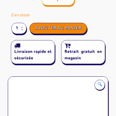
2 en stock
quantité
AJOUTER AU PANIER
de
Temple
Code
Livraison rapide et
Retrait gratuit en
sécurisée
magasin
🔍