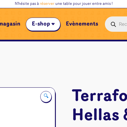
N'hésite pas à
réserver
une table pour jouer entre amis !
Recherche
magasin
E-shop
Évènements
de
produits
Terraf
🔍
Hellas 