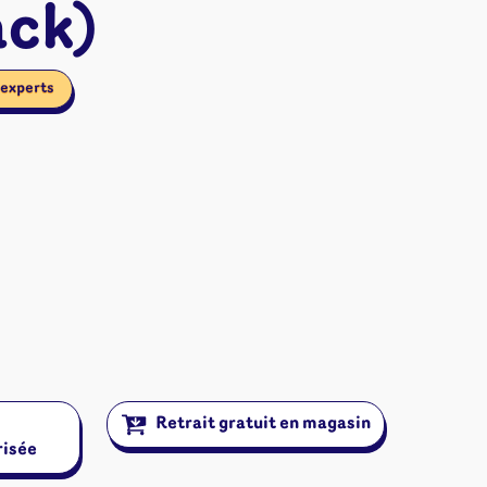
ck)
 experts
ires et autres
Retrait gratuit en magasin
risée
s