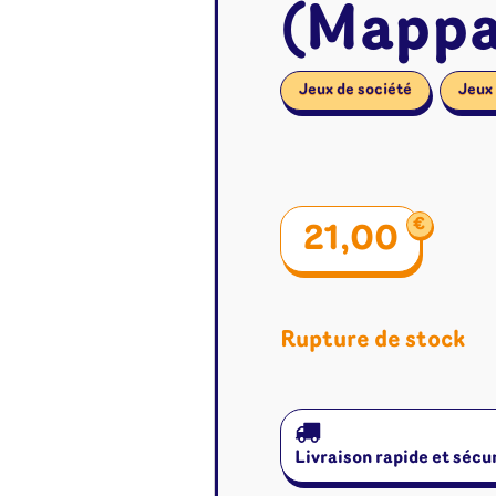
(Mappa
Jeux de société
Jeux
€
21,00
Rupture de stock
é
Jeux de cartes
Accesso
Livraison rapide et sécu
Altered
Classeur