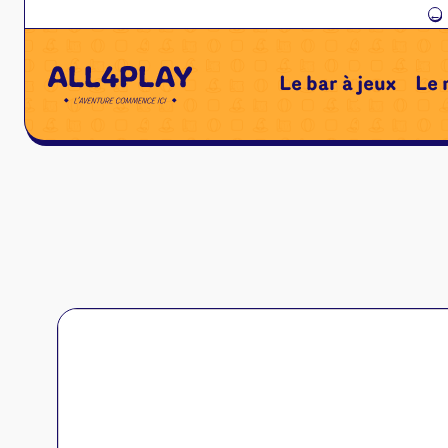
←
Le bar à jeux
Le 