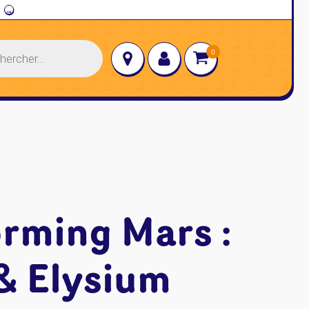
→
orming Mars :
& Elysium