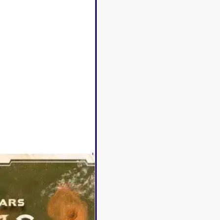
Disney Lorcana
Deck box
Magic l'assemblée
Dés & jet
One Piece
Divers r
Pokemon
Goodies 
Star Wars Unlimited
Protège-
Flesh and Blood
Tapis de 
Riftbound - League of
Legends
Naruto Mythos
Autres