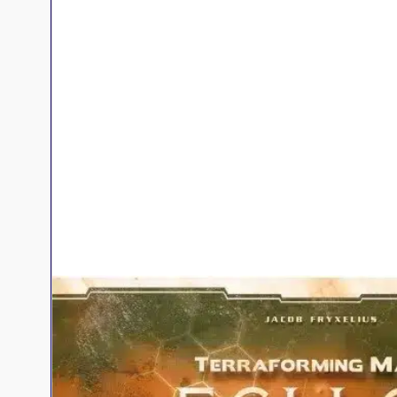
Jeux familles
Jeux initiés
Jeux experts
Jeux primés
Jeux d'ambiance
Jeu Duo