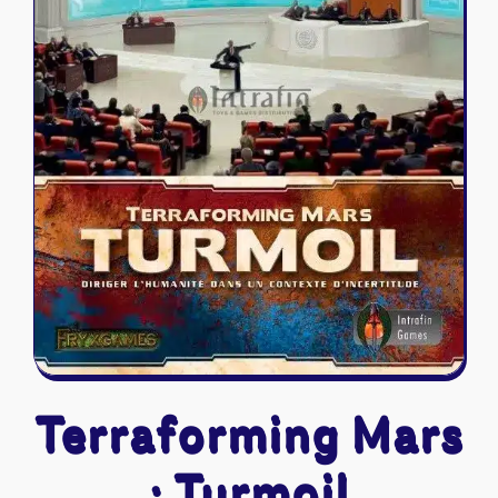
Riftbound - League of Legends
Tapis de jeu
Naruto Mythos
Autres
Terraforming Mars
: Turmoil