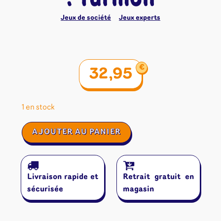
Jeux de société
Jeux experts
€
32,95
1 en stock
quantité
AJOUTER AU PANIER
de
Terraforming
Mars
:
Livraison rapide et
Retrait gratuit en
Turmoil
sécurisée
magasin