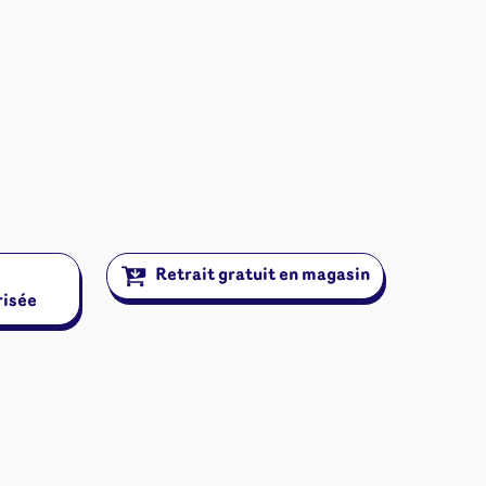
Retrait gratuit en magasin
risée
ires et autres
s