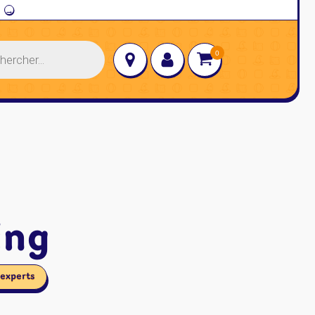
→
ing
 experts