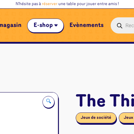
N'hésite pas à
réserver
une table pour jouer entre amis !
Recherche
magasin
E-shop
Évènements
de
produits
The Th
🔍
Jeux de société
Jeux