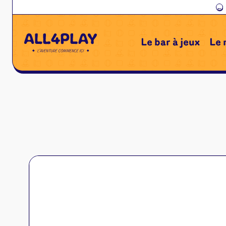
←
Le bar à jeux
Le 