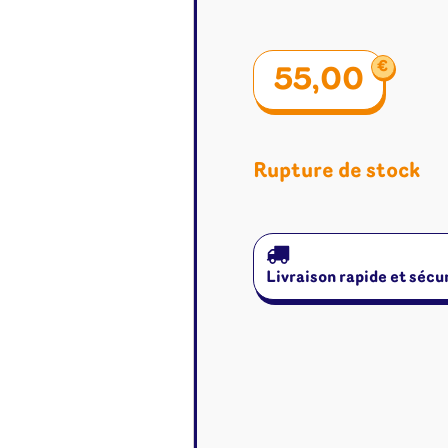
€
55,00
Rupture de stock
Livraison rapide et sécu
é
Jeux de cartes
Accesso
Altered
Classeur