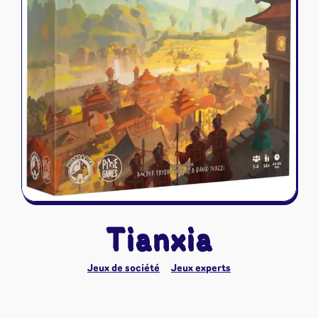
Riftbound - League of Legends
Tapis de jeu
Naruto Mythos
Autres
Tianxia
Jeux de société
Jeux experts