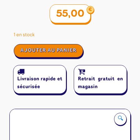
€
55,00
1 en stock
quantité
AJOUTER AU PANIER
de
Tianxia
Livraison rapide et
Retrait gratuit en
sécurisée
magasin
🔍