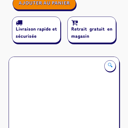
quantité
AJOUTER AU PANIER
de
Traître
Mot
Livraison rapide et
Retrait gratuit en
sécurisée
magasin
🔍