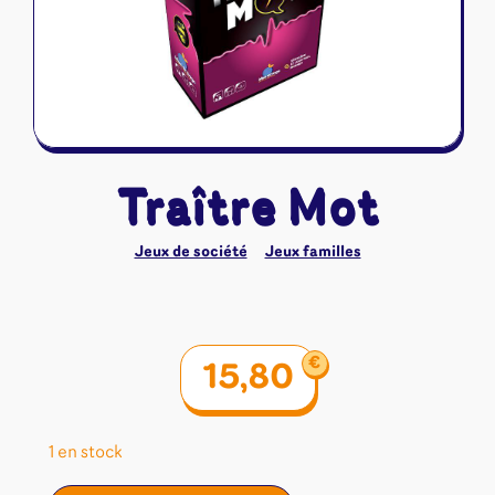
Riftbound - League of Legends
Tapis de jeu
Naruto Mythos
Autres
Traître Mot
Jeux de société
Jeux familles
€
15,80
1 en stock