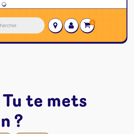
→
 Tu te mets
n ?