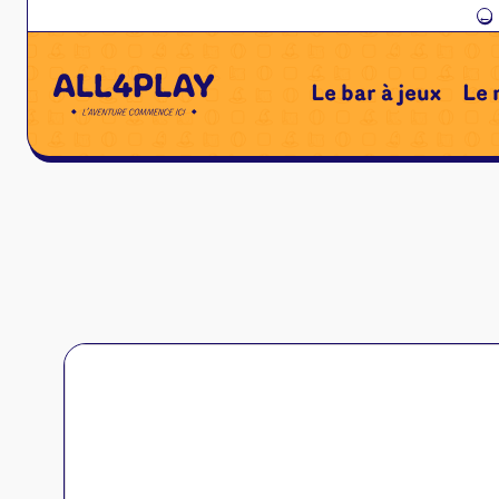
←
Le bar à jeux
Le 