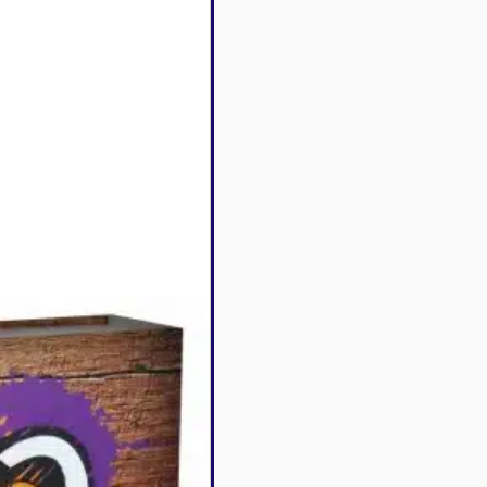
Disney Lorcana
Deck box
Magic l'assemblée
Dés & jet
One Piece
Divers r
Pokemon
Goodies 
Star Wars Unlimited
Protège-
Flesh and Blood
Tapis de 
Riftbound - League of
Legends
Naruto Mythos
Autres