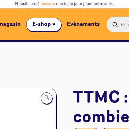
N'hésite pas à
réserver
une table pour jouer entre amis !
Recherche
magasin
E-shop
Évènements
de
produits
TTMC :
🔍
combie