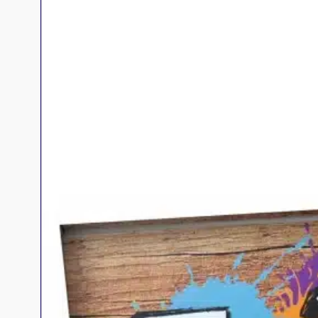
Jeux familles
Jeux initiés
Jeux experts
Jeux primés
Jeux d'ambiance
Jeu Duo