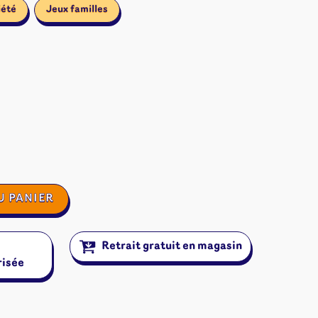
iété
Jeux familles
U PANIER
Retrait gratuit en magasin
risée
ires et autres
s