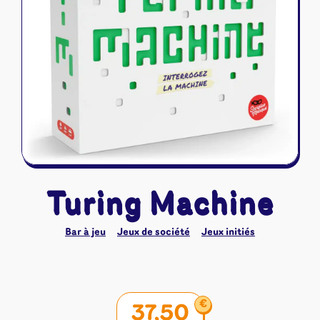
Riftbound - League of Legends
Tapis de jeu
Naruto Mythos
Autres
Turing Machine
Bar à jeu
Jeux de société
Jeux initiés
€
37,50