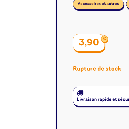
Accessoires et autres
€
3,90
Rupture de stock
Livraison rapide et sécu
é
Jeux de cartes
Accesso
Altered
Classeur