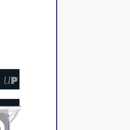
Disney Lorcana
Deck box
Magic l'assemblée
Dés & jet
One Piece
Divers r
Pokemon
Goodies 
Star Wars Unlimited
Protège-
Flesh and Blood
Tapis de 
Riftbound - League of
Legends
Naruto Mythos
Autres