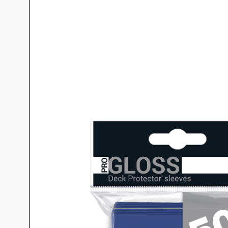
Jeux familles
Jeux initiés
Jeux experts
Jeux primés
Jeux d'ambiance
Jeu Duo