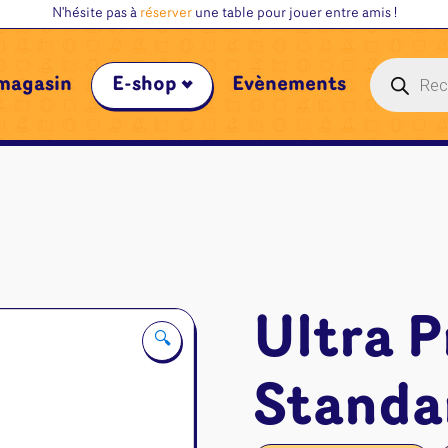
N'hésite pas à
réserver
une table pour jouer entre amis !
Recherche
magasin
E-shop
Évènements
de
produits
Ultra P
🔍
Standa