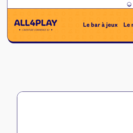
←
Le bar à jeux
Le 