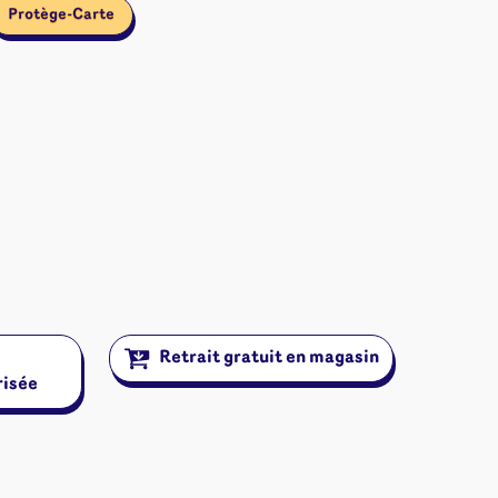
Protège-Carte
Retrait gratuit en magasin
risée
ires et autres
s