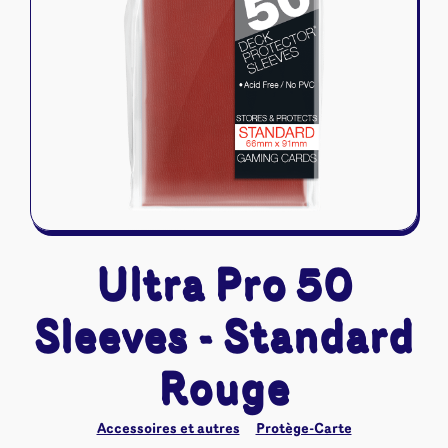
Riftbound - League of Legends
Tapis de jeu
Naruto Mythos
Autres
Ultra Pro 50
Sleeves - Standard
Rouge
Accessoires et autres
Protège-Carte