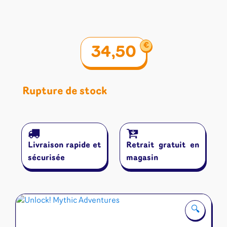
Riftbound - League of Legends
Tapis de jeu
Naruto Mythos
Autres
€
34,50
Rupture de stock
Livraison rapide et
Retrait gratuit en
sécurisée
magasin
🔍