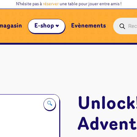
N'hésite pas à
réserver
une table pour jouer entre amis !
Recherche
magasin
E-shop
Évènements
de
produits
Unlock
🔍
Advent