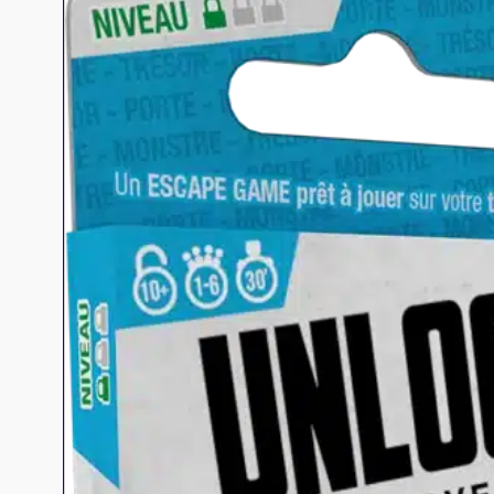
Jeux familles
Jeux initiés
Jeux experts
Jeux primés
Jeux d'ambiance
Jeu Duo