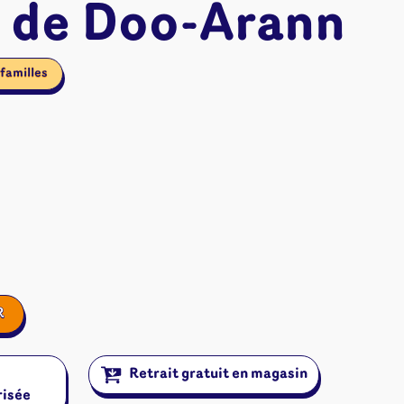
 de Doo-Arann
familles
R
ires et autres
Retrait gratuit en magasin
s
risée