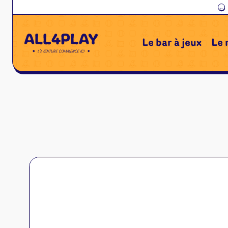
←
Le bar à jeux
Le 