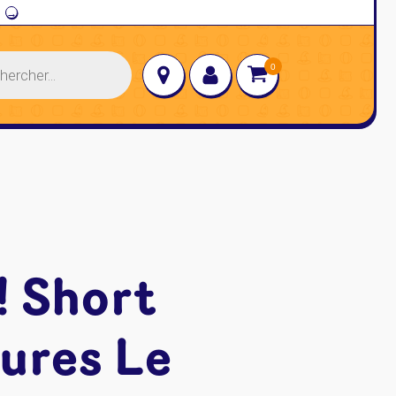
→
! Short
ures Le