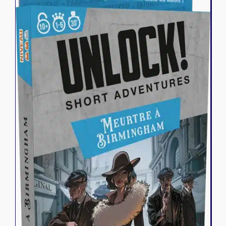
Riftbound - League of Legends
Tapis de jeu
Naruto Mythos
Autres