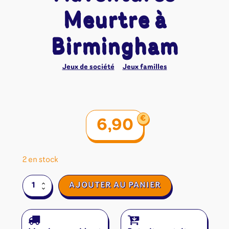
Meurtre à
Birmingham
Jeux de société
Jeux familles
€
6,90
2 en stock
quantité
AJOUTER AU PANIER
de
Unlock!
Short
Adventures