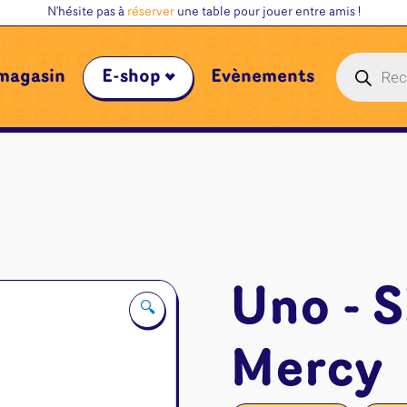
N'hésite pas à
réserver
une table pour jouer entre amis !
Recherche
magasin
E-shop
Évènements
de
produits
Uno - 
🔍
Mercy