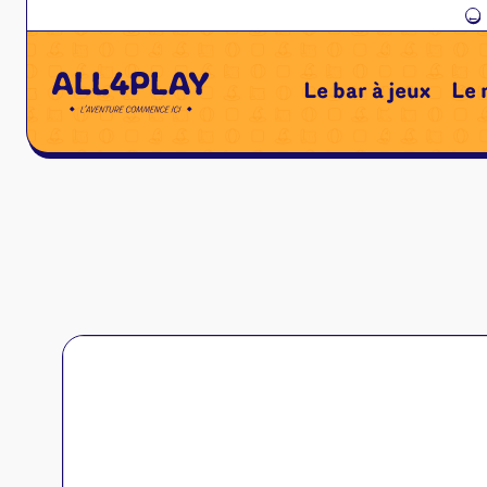
←
Le bar à jeux
Le 