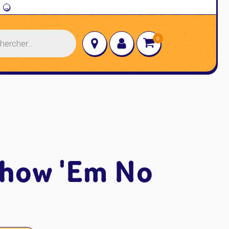
→
Show 'Em No