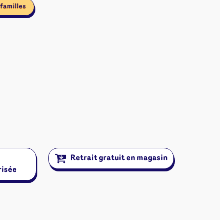
familles
Retrait gratuit en magasin
risée
ires et autres
s