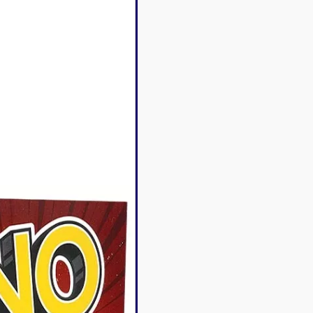
Disney Lorcana
Deck box
Magic l'assemblée
Dés & jet
One Piece
Divers r
Pokemon
Goodies 
Star Wars Unlimited
Protège-
Flesh and Blood
Tapis de 
Riftbound - League of
Legends
Naruto Mythos
Autres