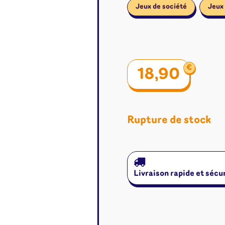
Jeux de société
Jeux 
€
18,90
Rupture de stock
Livraison rapide et sécu
é
Jeux de cartes
Accesso
Altered
Classeur