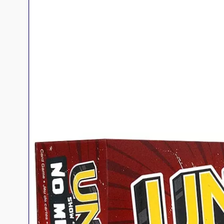
Jeux familles
Jeux initiés
Jeux experts
Jeux primés
Jeux d'ambiance
Jeu Duo