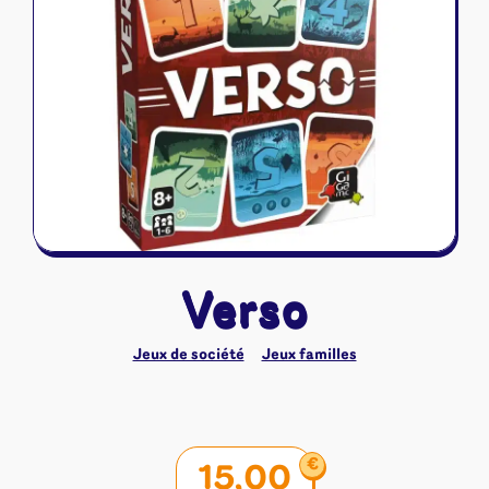
Riftbound - League of Legends
Tapis de jeu
Naruto Mythos
Autres
Verso
Jeux de société
Jeux familles
€
15,00