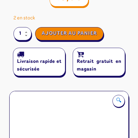
2 en stock
quantité
AJOUTER AU PANIER
de
Verso
Livraison rapide et
Retrait gratuit en
sécurisée
magasin
🔍