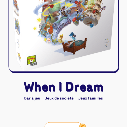
Riftbound - League of Legends
Tapis de jeu
Naruto Mythos
Autres
When I Dream
Bar à jeu
Jeux de société
Jeux familles
€