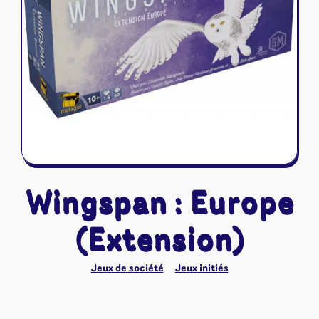
Riftbound - League of Legends
Tapis de jeu
Naruto Mythos
Autres
Wingspan : Europe
(Extension)
Jeux de société
Jeux initiés