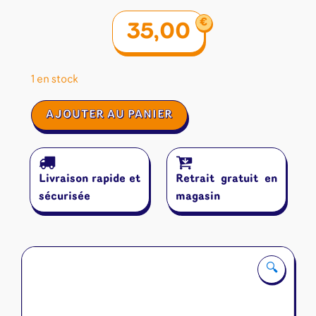
€
35,00
1 en stock
quantité
AJOUTER AU PANIER
de
Wogamat
Tapis
Multijeux
Livraison rapide et
Retrait gratuit en
Vert
Taille
sécurisée
magasin
2
(60X100Cm)
🔍