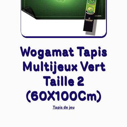
Riftbound - League of Legends
Tapis de jeu
Naruto Mythos
Autres
Wogamat Tapis
Multijeux Vert
Taille 2
(60X100Cm)
Tapis de jeu