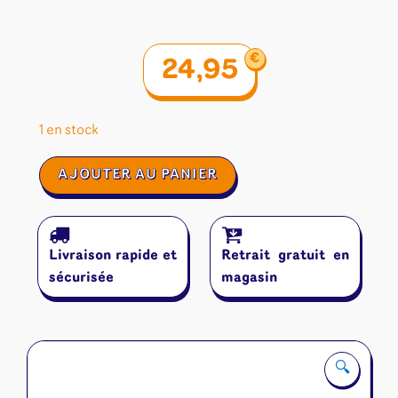
€
24,95
1 en stock
quantité
AJOUTER AU PANIER
de
Yu-
Gi-
Oh!
Livraison rapide et
Retrait gratuit en
Boite
2025
sécurisée
magasin
Méga-
Pack
FR
🔍