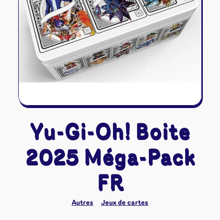
Riftbound - League of Legends
Tapis de jeu
Naruto Mythos
Autres
Yu-Gi-Oh! Boite
2025 Méga-Pack
FR
Autres
Jeux de cartes