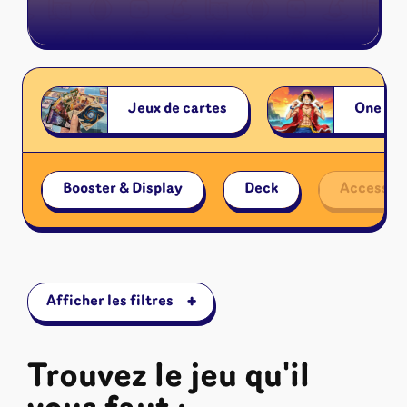
Riftbound - League of Legends
Tapis de jeu
Naruto Mythos
Autres
Jeux de cartes
One Pi
Booster & Display
Deck
Accessoir
+
Afficher les filtres
Trouvez le jeu qu'il