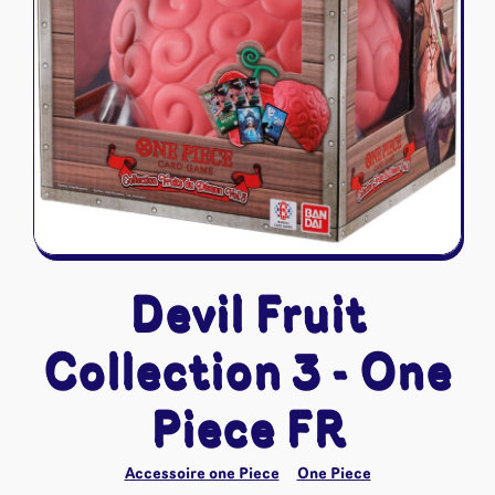
Riftbound - League of Legends
Tapis de jeu
Naruto Mythos
Autres
Devil Fruit
Collection 3 - One
Piece FR
Accessoire one Piece
One Piece