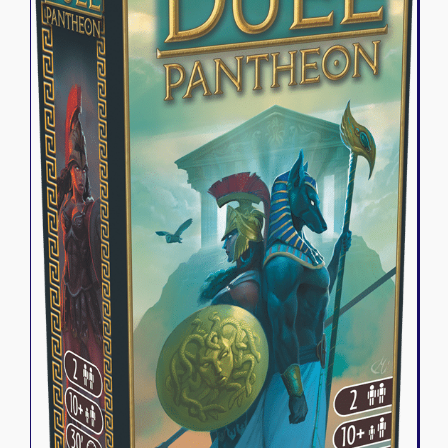
Riftbound - League of Legends
Tapis de jeu
Naruto Mythos
Autres