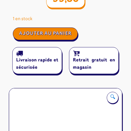
1 en stock
quantité
AJOUTER AU PANIER
de
Arcs
:
Les
Livraison rapide et
Retrait gratuit en
Confins
Dévastés
sécurisée
magasin
🔍