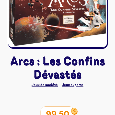
Riftbound - League of Legends
Tapis de jeu
Naruto Mythos
Autres
Arcs : Les Confins
Dévastés
Jeux de société
Jeux experts
€
99,50