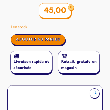
€
45,00
1 en stock
quantité
AJOUTER AU PANIER
de
Azul
-
Les
Livraison rapide et
Retrait gratuit en
Vitraux
de
sécurisée
magasin
Sintra
🔍