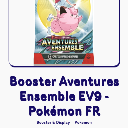
Riftbound - League of Legends
Tapis de jeu
Naruto Mythos
Autres
Booster Aventures
Ensemble EV9 -
Pokémon FR
Booster & Display
Pokemon