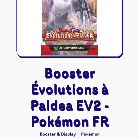
Riftbound - League of Legends
Tapis de jeu
Naruto Mythos
Autres
Booster
Évolutions à
Paldea EV2 -
Pokémon FR
Booster & Display
Pokemon