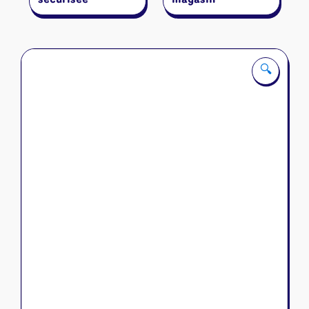
sécurisée
magasin
🔍