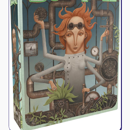
Riftbound - League of Legends
Tapis de jeu
Naruto Mythos
Autres