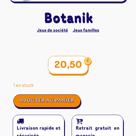
Botanik
Jeux de société
Jeux familles
€
20,50
1 en stock
quantité
AJOUTER AU PANIER
de
Botanik
Livraison rapide et
Retrait gratuit en