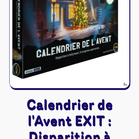
Riftbound - League of Legends
Tapis de jeu
Naruto Mythos
Autres
Calendrier de
l'Avent EXIT :
Disparition à