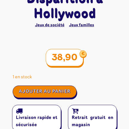
Hollywood
Jeux de société
Jeux familles
€
38,90
1 en stock
quantité
AJOUTER AU PANIER
de
Calendrier
de
l'Avent
Livraison rapide et
Retrait gratuit en
EXIT
:
sécurisée
magasin
Disparition