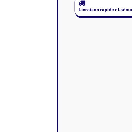
Disney Lorcana
Deck box
Magic l'assemblée
Dés & jet
Livraison rapide et sécu
One Piece
Divers r
Pokemon
Goodies 
Star Wars Unlimited
Protège-
Flesh and Blood
Tapis de 
Riftbound - League of
Legends
Naruto Mythos
Autres