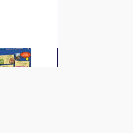
Caractéristiques
Contenu
Vidéos
ville et une auberge double celle des chemins - mais seulement s’il