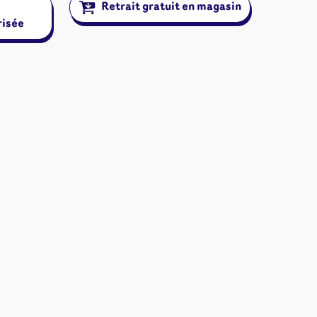
Retrait gratuit en magasin
ons
risée
angement
& autres
Cartes
jeu