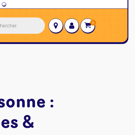
→
sonne :
es &