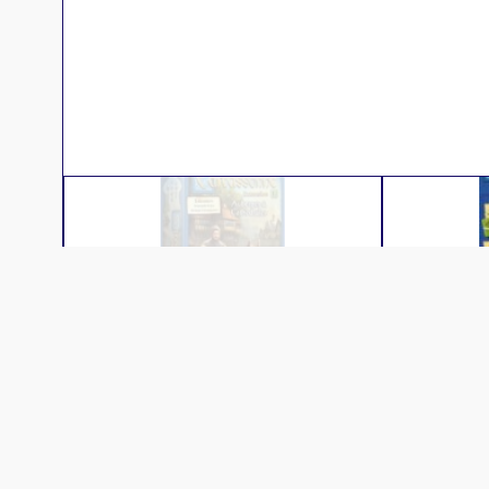
Description
Une cathédrale triple la valeur d’une 