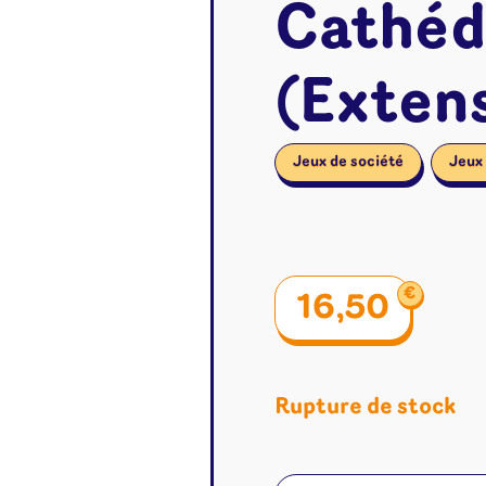
Cathéd
(Extens
Jeux de société
Jeux 
€
16,50
Rupture de stock
é
Jeux de cartes
Accesso
Altered
Classeur