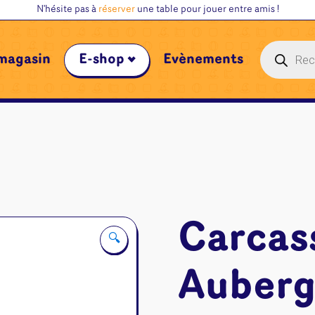
N'hésite pas à
réserver
une table pour jouer entre amis !
Recherche
magasin
E-shop
Évènements
de
produits
Carcas
🔍
Auberg