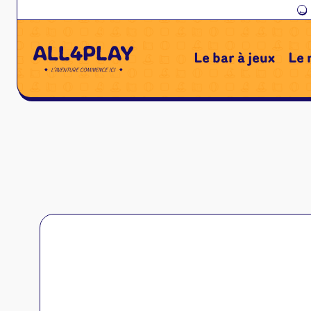
←
Le bar à jeux
Le 