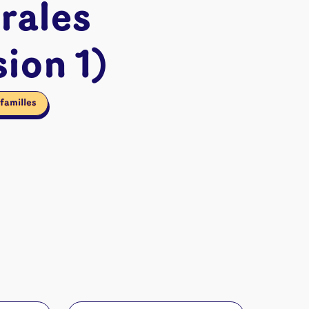
rales
ion 1)
familles
ires et autres
s