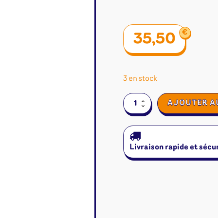
€
35,50
3 en stock
quantité
AJOUTER A
de
Carcassonne
Livraison rapide et sécu
é
Jeux de cartes
Accesso
Altered
Classeur