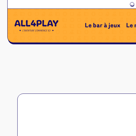
←
Le bar à jeux
Le 