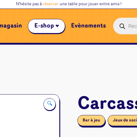
N'hésite pas à
réserver
une table pour jouer entre amis !
Recherche
magasin
E-shop
Évènements
de
produits
Carcas
🔍
Bar à jeu
Jeux de soc