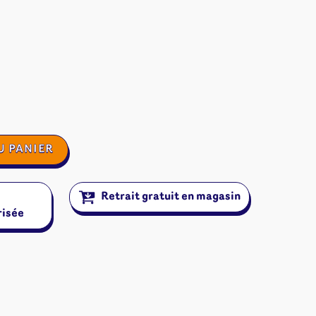
U PANIER
Retrait gratuit en magasin
risée
ires et autres
s