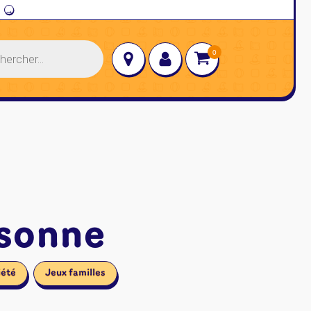
→
sonne
iété
Jeux familles