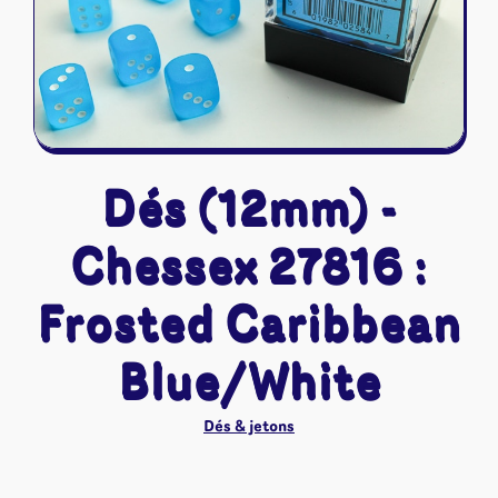
Riftbound - League of Legends
Tapis de jeu
Naruto Mythos
Autres
Dés (12mm) -
Chessex 27816 :
Frosted Caribbean
Blue/White
Dés & jetons