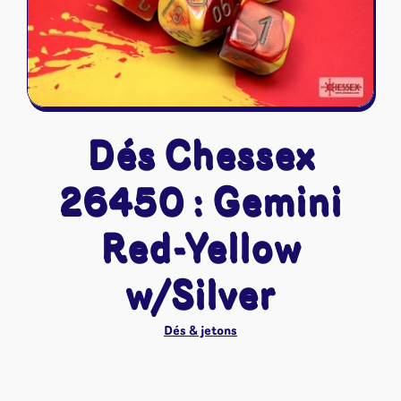
Riftbound - League of Legends
Tapis de jeu
Naruto Mythos
Autres
Dés Chessex
26450 : Gemini
Red-Yellow
w/Silver
Dés & jetons