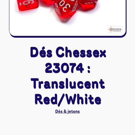
Riftbound - League of Legends
Tapis de jeu
Naruto Mythos
Autres
Dés Chessex
23074 :
Translucent
Red/White
Dés & jetons