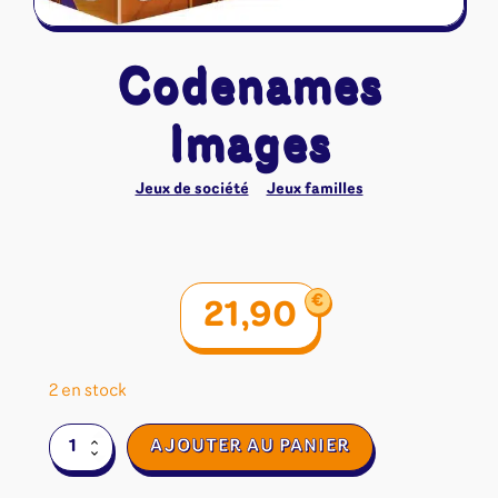
Codenames
Images
Jeux de société
Jeux familles
€
21,90
2 en stock
quantité
AJOUTER AU PANIER
de
Codenames