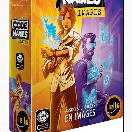
Riftbound - League of Legends
Tapis de jeu
Naruto Mythos
Autres