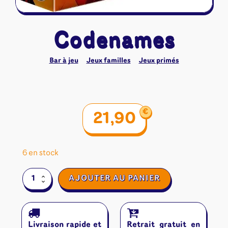
Codenames
Bar à jeu
Jeux familles
Jeux primés
€
21,90
6 en stock
quantité
AJOUTER AU PANIER
de
Codenames
Livraison rapide et
Retrait gratuit en