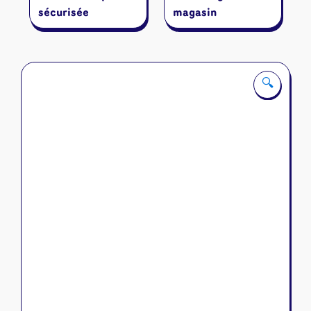
sécurisée
magasin
🔍