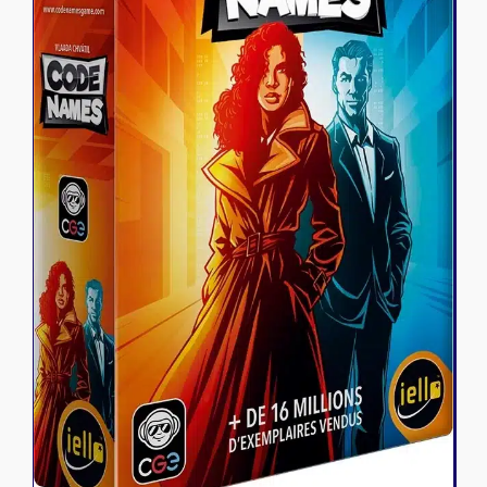
Riftbound - League of Legends
Tapis de jeu
Naruto Mythos
Autres