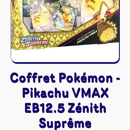
Riftbound - League of Legends
Tapis de jeu
Naruto Mythos
Autres
Coffret Pokémon -
Pikachu VMAX
EB12.5 Zénith
Suprême