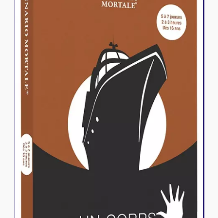
Riftbound - League of Legends
Tapis de jeu
Naruto Mythos
Autres