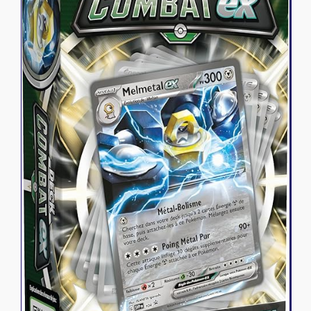
Riftbound - League of Legends
Tapis de jeu
Naruto Mythos
Autres