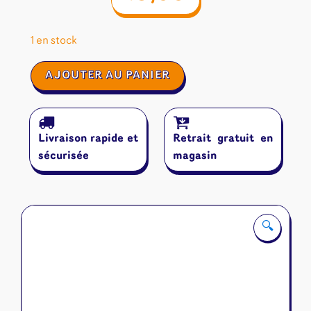
1 en stock
quantité
AJOUTER AU PANIER
de
Deck
Combat
Melmetal
Livraison rapide et
Retrait gratuit en
Ex
-
sécurisée
magasin
Pokémon
FR
🔍