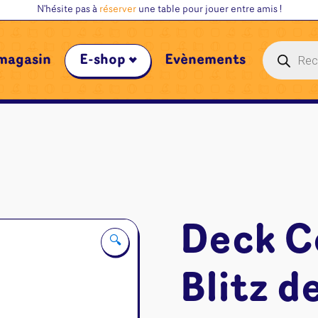
N'hésite pas à
réserver
une table pour jouer entre amis !
Recherche
magasin
E-shop
Évènements
de
produits
Deck 
🔍
Blitz d