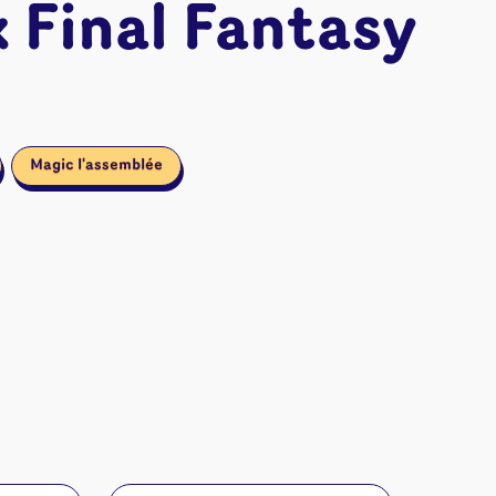
 Final Fantasy
Magic l'assemblée
ires et autres
s