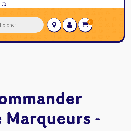
→
Commander
e Marqueurs -