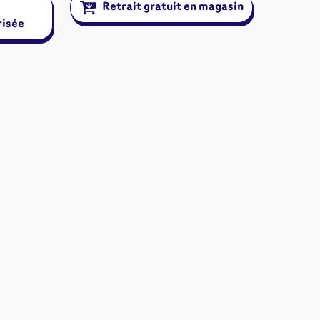
Retrait gratuit en magasin
ons
risée
angement
& autres
Cartes
jeu