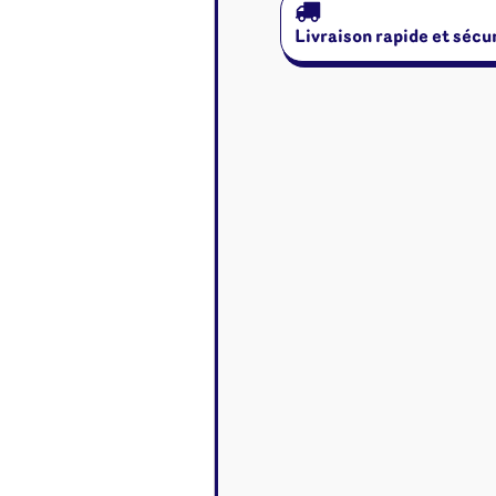
Disney Lorcana
Deck box
Magic l'assemblée
Dés & jet
Livraison rapide et sécu
One Piece
Divers r
Pokemon
Goodies 
Star Wars Unlimited
Protège-
Flesh and Blood
Tapis de 
Riftbound - League of
Legends
Naruto Mythos
Autres