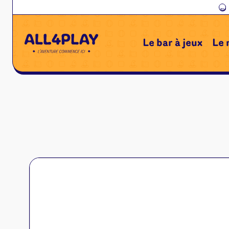
←
Le bar à jeux
Le 