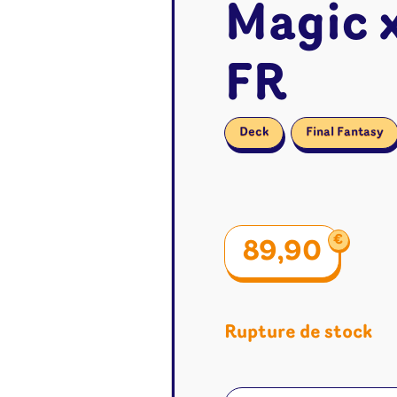
Magic x
FR
Deck
Final Fantasy
€
89,90
Rupture de stock
é
Jeux de cartes
Accesso
Altered
Classeur