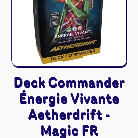
Riftbound - League of Legends
Tapis de jeu
Naruto Mythos
Autres
Deck Commander
Énergie Vivante
Aetherdrift -
Magic FR