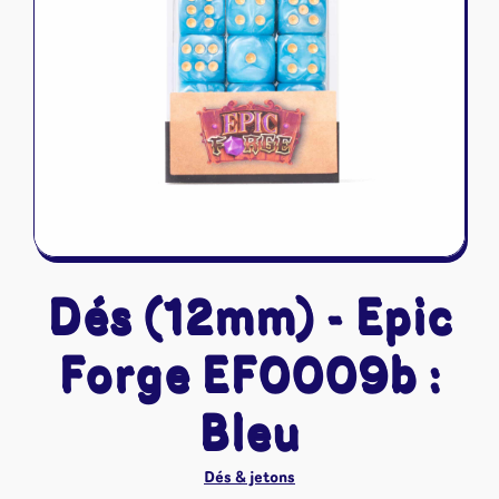
Riftbound - League of Legends
Tapis de jeu
Naruto Mythos
Autres
Dés (12mm) - Epic
Forge EF0009b :
Bleu
Dés & jetons