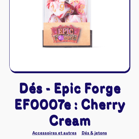
Riftbound - League of Legends
Tapis de jeu
Naruto Mythos
Autres
Dés - Epic Forge
EF0007e : Cherry
Cream
Accessoires et autres
Dés & jetons